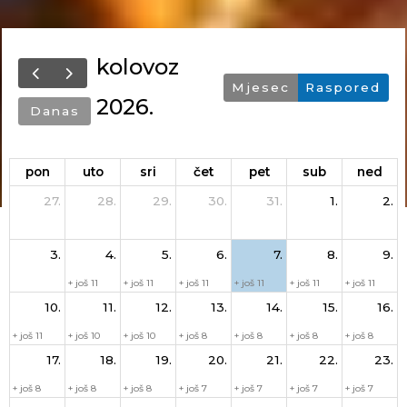
kolovoz
Mjesec
Raspored
2026.
Danas
pon
uto
sri
čet
pet
sub
ned
27.
28.
29.
30.
31.
1.
2.
3.
4.
5.
6.
7.
8.
9.
+ još 11
+ još 11
+ još 11
+ još 11
+ još 11
+ još 11
10.
11.
12.
13.
14.
15.
16.
+ još 11
+ još 10
+ još 10
+ još 8
+ još 8
+ još 8
+ još 8
17.
18.
19.
20.
21.
22.
23.
+ još 8
+ još 8
+ još 8
+ još 7
+ još 7
+ još 7
+ još 7