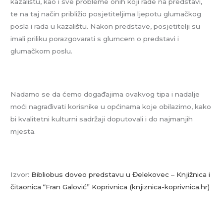
kazalištu, kao i sve probleme onih koji rade na predstavi,
te na taj način približio posjetiteljima ljepotu glumačkog
posla i rada u kazalištu. Nakon predstave, posjetitelji su
imali priliku porazgovarati s glumcem o predstavi i
glumačkom poslu.
Nadamo se da ćemo događajima ovakvog tipa i nadalje
moći nagrađivati korisnike u općinama koje obilazimo, kako
bi kvalitetni kulturni sadržaji doputovali i do najmanjih
mjesta.
Izvor:
Bibliobus doveo predstavu u Đelekovec – Knjižnica i
čitaonica “Fran Galović” Koprivnica (knjiznica-koprivnica.hr)