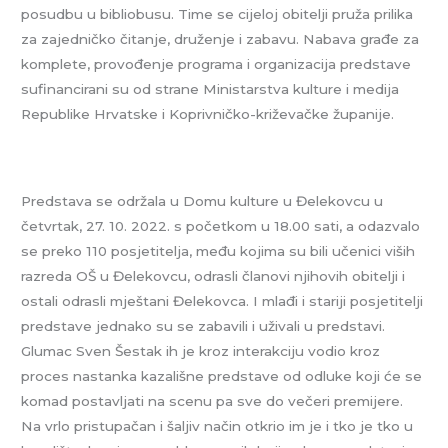
posudbu u bibliobusu. Time se cijeloj obitelji pruža prilika
za zajedničko čitanje, druženje i zabavu. Nabava građe za
komplete, provođenje programa i organizacija predstave
sufinancirani su od strane Ministarstva kulture i medija
Republike Hrvatske i Koprivničko-križevačke županije.
Predstava se održala u Domu kulture u Đelekovcu u
četvrtak, 27. 10. 2022. s početkom u 18.00 sati, a odazvalo
se preko 110 posjetitelja, među kojima su bili učenici viših
razreda OŠ u Đelekovcu, odrasli članovi njihovih obitelji i
ostali odrasli mještani Đelekovca. I mlađi i stariji posjetitelji
predstave jednako su se zabavili i uživali u predstavi.
Glumac Sven Šestak ih je kroz interakciju vodio kroz
proces nastanka kazališne predstave od odluke koji će se
komad postavljati na scenu pa sve do večeri premijere.
Na vrlo pristupačan i šaljiv način otkrio im je i tko je tko u