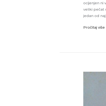
stare
ocijenjen ni
Koprivnice
veliki pečat
jedan od naj
Pročitaj više
Predmet
tjedna:
Posljednje
pismo
Miroslava