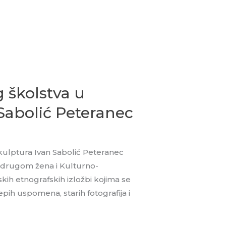
 školstva u
 Sabolić Peteranec
kulptura Ivan Sabolić Peteranec
Udrugom žena i Kulturno-
ih etnografskih izložbi kojima se
epih uspomena, starih fotografija i