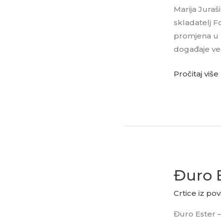
Feletar
Marija Juraš
“Glazbeni
skladatelj Fo
život
promjena u p
Koprivnice
događaje vez
u
doba
Pročitaj više
Fortunata
Pintarića”
Đuro E
Đuro
Ester
Crtice iz povi
–
pisac
Đuro Ester –