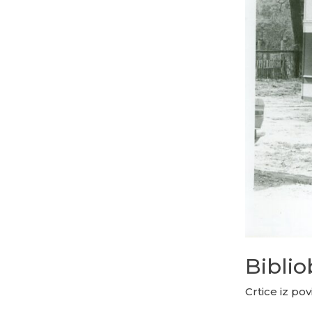
Biblio
Crtice iz povi