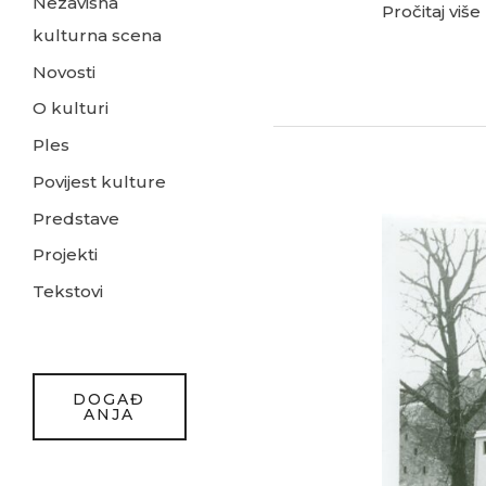
Nezavisna
Pročitaj više
kulturna scena
Novosti
O kulturi
Ples
Povijest kulture
Predstave
Bibliobus
Projekti
prije
45
Tekstovi
godina
DOGAĐ
ANJA