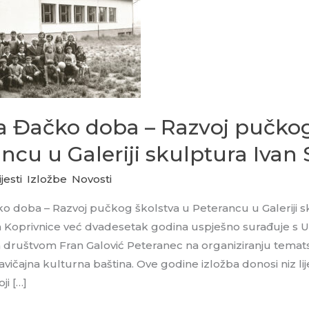
a Đačko doba – Razvoj pučkog
ncu u Galeriji skulptura Ivan
jesti
,
Izložbe
,
Novosti
o doba – Razvoj pučkog školstva u Peterancu u Galeriji s
 Koprivnice već dvadesetak godina uspješno surađuje s 
društvom Fran Galović Peteranec na organiziranju tematsk
avičajna kulturna baština. Ove godine izložba donosi niz lij
i […]