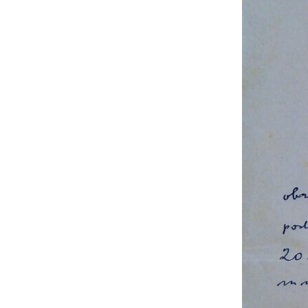
Krleže
Vinku
Vošickom