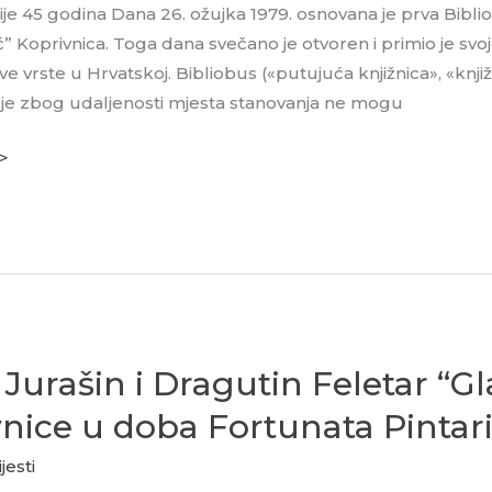
ije 45 godina Dana 26. ožujka 1979. osnovana je prva Biblio
ć” Koprivnica. Toga dana svečano je otvoren i primio je svoj
akve vrste u Hrvatskoj. Bibliobus («putujuća knjižnica», «knj
e zbog udaljenosti mjesta stanovanja ne mogu
 >
 Jurašin i Dragutin Feletar “Gl
nice u doba Fortunata Pintar
jesti