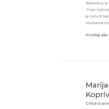
Bibliobus pr
“Fran Galovi
je četvrti t
osobama koj
Pročitaj više
Marija
Marija
Jurašin
Kopriv
i
Dragutin
Crtice iz povi