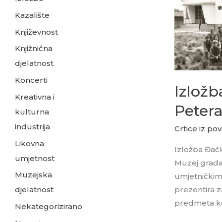
–
Kazalište
Razvoj
Književnost
pučkog
Knjižnična
školstva
djelatnost
u
Peterancu
Koncerti
Izložb
u
Kreativna i
Galeriji
Petera
kulturna
skulptura
industrija
Crtice iz povi
Ivan
Likovna
Sabolić
Izložba Đačk
umjetnost
Peteranec
Muzej grada
Muzejska
umjetničkim 
prezentira z
djelatnost
predmeta koj
Nekategorizirano