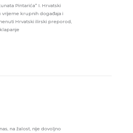
unata Pintarića” I. Hrvatski
 u vrijeme krupnih događaja i
enuti Hrvatski ilirski preporod,
sklapanje
as, na žalost, nije dovoljno