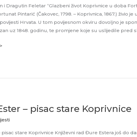
in i Dragutin Feletar “Glazbeni život Koprivnice u doba Fort
rtunat Pintarić (Čakovec, 1798. – Koprivnica, 1867.) živio je
ovijesti Hrvata. U tom povijesnom okviru dovoljno je spom
an uz 1848. godinu, te promjene koje su uslijedile pred 
 >
ster – pisac stare Koprivnice
jesti
 pisac stare Koprivnice Književni rad Đure Estera još do dan