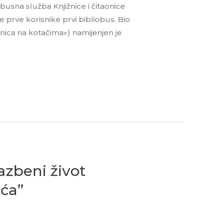
busna služba Knjižnice i čitaonice
e prve korisnike prvi bibliobus. Bio
ižnica na kotačima») namijenjen je
azbeni život
ića”