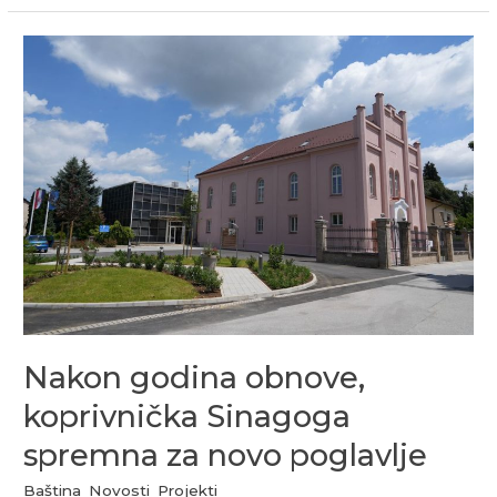
Nakon
godina
obnove,
koprivnička
Sinagoga
spremna
za
novo
poglavlje
Nakon godina obnove,
koprivnička Sinagoga
spremna za novo poglavlje
Baština
,
Novosti
,
Projekti