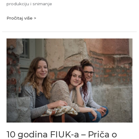
produkciju i snimanje
Pročitaj više >
10
godina
FIUK-
a
–
Priča
o
festivalu
kojim
su
završavala
ljeta
10 godina FIUK-a – Priča o