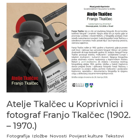
Atelje
Tkalčec
u
Koprivnici
i
fotograf
Franjo
Tkalčec
(1902.
–
1970.)
Atelje Tkalčec u Koprivnici i
fotograf Franjo Tkalčec (1902.
– 1970.)
Fotografija
,
Izložbe
,
Novosti
,
Povijest kulture
,
Tekstovi