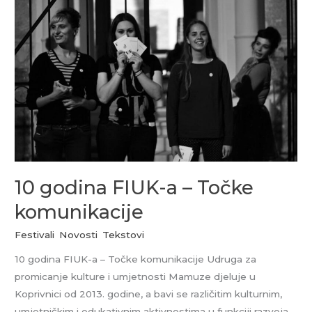
FIUK-
a
–
Točke
komunikacije
10 godina FIUK-a – Točke
komunikacije
Festivali
,
Novosti
,
Tekstovi
10 godina FIUK-a – Točke komunikacije Udruga za
promicanje kulture i umjetnosti Mamuze djeluje u
Koprivnici od 2013. godine, a bavi se različitim kulturnim,
umjetničkim i edukativnim aktivnostima u funkciji razvoja