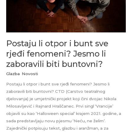
fenomeni? Jesmo
li
zaboravili
biti
buntovni?
Postaju li otpor i bunt sve
rjeđi fenomeni? Jesmo li
zaboravili biti buntovni?
Glazba
,
Novosti
Postaju li otpor i bunt sve rjeđi fenomeni? Jesmo li
zaboravili biti buntovni? CTD (Carstvo teatralnog
djelovanja) je umjetnički projekt koji čini dvojac Nikola
Milosavljević i Rajnard Hraščanec. Prvi singl ‘Vrancije’
objavili su kao ‘Halloween special’ krajem 2021. godine, a
sada predstavljaju novu pjesmu ‘Neću, ne želim’.
Zajednički potpisuju tekst, glazbu i aranžman, a za