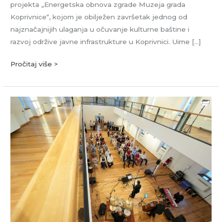
projekta „Energetska obnova zgrade Muzeja grada
Koprivnice“, kojom je obilježen završetak jednog od
najznačajnijih ulaganja u očuvanje kulturne baštine i
razvoj održive javne infrastrukture u Koprivnici. Uime […]
Pročitaj više >
Obnovom
sinagoge
otvoreno
novo
poglavlje
kulturnog
života
Koprivnice