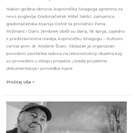
Nakon godina obnove, koprivnička Sinagoga spremna za
novo poglavlje Gradonačelnik Mišel Jakšić, zamjenica
gradonačelnika Ksenija Ostriž te pročelnici Petra
Rožmarić i Dario Jembrek obišli su dana, 18. lipnja, zajedno
s predstavnicima medija, koprivničku Sinagogu – Kulturni
centar prim. dr. Krešimir Švarc. Obilazak je organiziran
povodom završetka radova na rekonstrukciji objekta koji
su provedeni u sklopu projekta „Izrada projektne
dokumentacije i provedba mjera
Pročitaj više >
In
memoriam:
Mijo
Kovačić