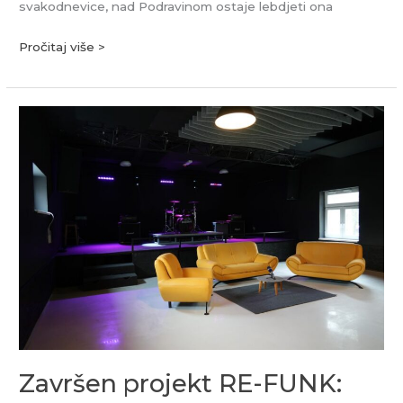
svakodnevice, nad Podravinom ostaje lebdjeti ona
Pročitaj više >
Završen
projekt
RE-
FUNK:
Kulturna
scena
u
Kampusu
dobila
modernu
i
sigurnu
Završen projekt RE-FUNK:
bazu