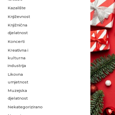
grada
Kazalište
Koprivnice
Književnost
–
Knjižnična
otkrijte
djelatnost
priče
iz
Koncerti
fundusa!
Kreativna i
9/24
kulturna
industrija
Likovna
umjetnost
Muzejska
djelatnost
Nekategorizirano