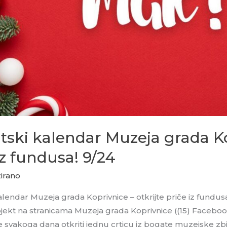
ski kalendar Muzeja grada Kop
iz fundusa! 9/24
irano
lendar Muzeja grada Koprivnice – otkrijte priče iz fundus
ojekt na stranicama Muzeja grada Koprivnice ((15) Faceboo
 će svakoga dana otkriti jednu crticu iz bogate muzejske z