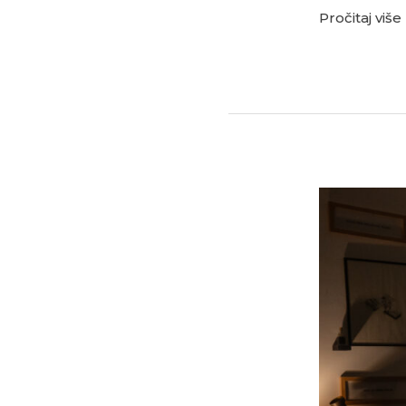
Pročitaj više
Fotogalerija
12.
Dan
otvorenih
vrata
Ateliera
Koprivnica