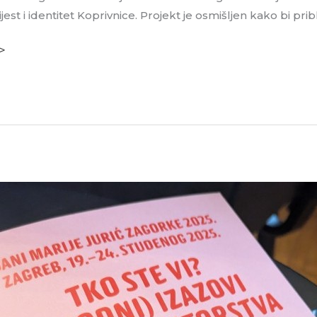
ijest i identitet Koprivnice. Projekt je osmišljen kako bi prib
 >
iju,
or