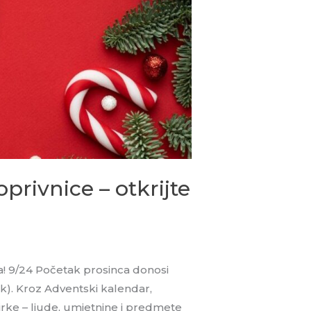
rivnice – otkrijte
a! 9/24 Početak prosinca donosi
k). Kroz Adventski kalendar,
birke – ljude, umjetnine i predmete