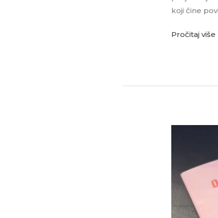
koji čine pov
Pročitaj više
Odjel
za
komunikolog
medije
i
novinarstvo
suorganizat