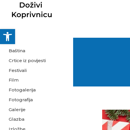
Skip
to
content
Open toolbar
Baština
Crtice iz povijesti
Festivali
Film
Fotogalerija
Fotografija
Galerije
Adventski
Glazba
kalendar
Izložbe
Muzeja