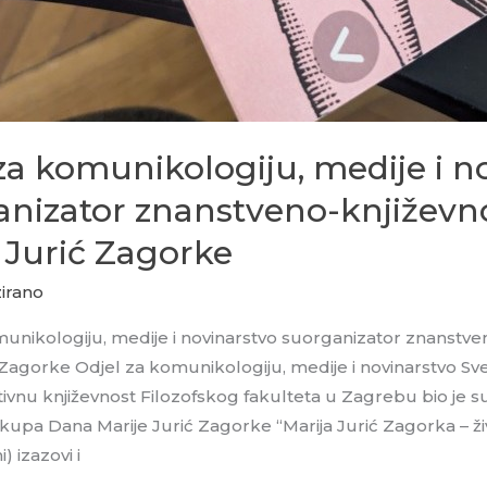
za komunikologiju, medije i n
anizator znanstveno-književn
 Jurić Zagorke
irano
munikologiju, medije i novinarstvo suorganizator znanstv
 Zagorke Odjel za komunikologiju, medije i novinarstvo Sv
ivnu književnost Filozofskog fakulteta u Zagrebu bio je 
kupa Dana Marije Jurić Zagorke “Marija Jurić Zagorka – ži
) izazovi i