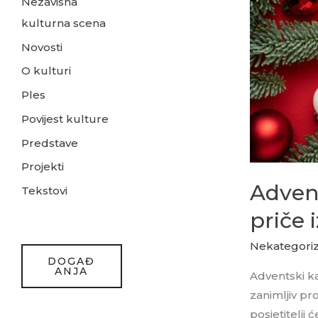
Nezavisna
kulturna scena
Novosti
O kulturi
Ples
Povijest kulture
Predstave
Projekti
Advent
Tekstovi
priče 
Nekategoriz
DOGAĐ
ANJA
Adventski ka
zanimljiv pr
posjetitelji