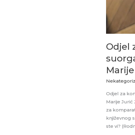
Odjel 
suorg
Marije
Nekategoriz
Odjel za ko
Marije Jurić
za komparat
književnog s
ste vi? (Rodni