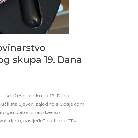
ovinarstvo
og skupa 19. Dana
eno-književnog skupa 19. Dana
eučilišta Sjever, zajedno s Odsjekom
suorganizator znanstveno-
vot, djelo, nasljeđe” na temu “Tko