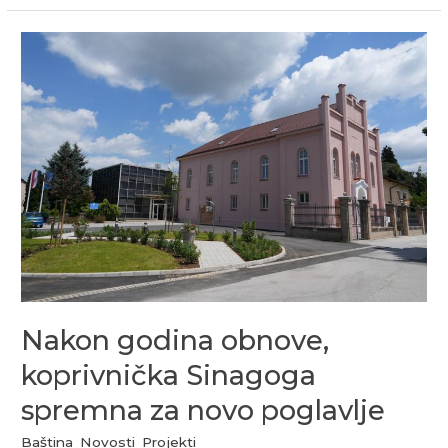
Nakon
godina
obnove,
koprivnička
Sinagoga
spremna
za
novo
poglavlje
Nakon godina obnove,
koprivnička Sinagoga
spremna za novo poglavlje
Baština
,
Novosti
,
Projekti