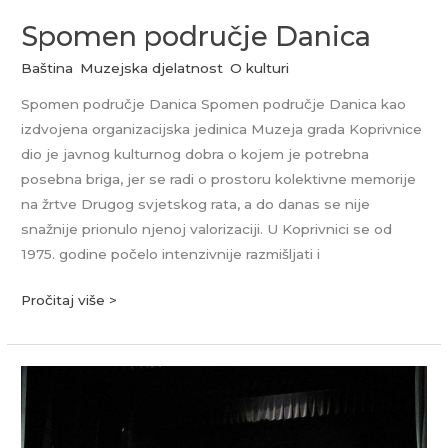
Spomen područje Danica
Baština
,
Muzejska djelatnost
,
O kulturi
Spomen područje Danica Spomen područje Danica kao
izdvojena organizacijska jedinica Muzeja grada Koprivnice
dio je javnog kulturnog dobra o kojem je potrebna
posebna briga, jer se radi o prostoru kolektivne memorije
na žrtve Drugog svjetskog rata, a do danas se nije
snažnije prionulo njenoj valorizaciji. U Koprivnici se od
1975. godine počelo intenzivnije razmišljati i
Pročitaj više >
Kulturno-
umjetničko
društvo