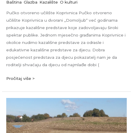
Baština
,
Glazba
,
Kazalište
,
O kulturi
Pučko otvoreno učilište Koprivnica Pučko otvoreno
učilište Koprivnica u dvorani „Domoljub“ već godinama
prikazuje kazališne predstave koje zadovoljavaju široki
spektar publike. Jednom mjesečno građanima Koprivnice i
okolice nudimo kazališne predstave za odrasle i
edukativne kazališne predstave za djecu. Dobra
posjećenost predstava za djecu pokazatelj nam je da
roditelji shvaćaju da djecu od najmlađe dobi (
Pročitaj više >
Podravska
arheološka
baština