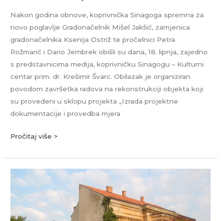
Nakon godina obnove, koprivnička Sinagoga spremna za
novo poglavlje Gradonačelnik Mišel Jakšić, zamjenica
gradonačelnika Ksenija Ostriž te pročelnici Petra
Rožmarić i Dario Jembrek obišli su dana, 18. lipnja, zajedno
s predstavnicima medija, koprivničku Sinagogu – Kulturni
centar prim. dr. Krešimir Švarc. Obilazak je organiziran
povodom završetka radova na rekonstrukciji objekta koji
su provedeni u sklopu projekta „Izrada projektne
dokumentacije i provedba mjera
Pročitaj više >
Kuća
Malančec