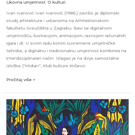
Likovna umjetnost
,
O kulturi
Ivan Ivanović Ivan Ivanović (1986.) završio je diplomski
studij arhitekture i urbanizma na Arhitektonskom
fakultetu Sveučilišta u Zagrebu. Bavi se digitalnom
umjetnošću, ilustracijom, animacijom, razvojem računalnih
igara i dr. U svom radu koristi suvremene umjetničke
tehnike, a digitalnu i tradicionalnu umjetnost kombinira na
interdisciplinaran način. Izlagao je na dvije samostalne
izložbe (“Midian”, Klub kulture Križevci
Pročitaj više >
Iva
Bolfek