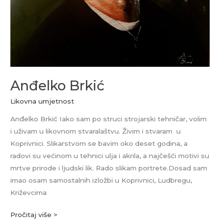
Anđelko Brkić
Likovna umjetnost
Anđelko Brkić Iako sam po struci strojarski tehničar, volim
i uživam u likovnom stvaralaštvu. Živim i stvaram u
Koprivnici. Slikarstvom se bavim oko deset godina, a
radovi su većinom u tehnici ulja i akrila, a najčešći motivi su
mrtve prirode i ljudski lik. Rado slikam portrete.Dosad sam
imao osam samostalnih izložbi u Koprivnici, Ludbregu,
Križevcima
Pročitaj više >