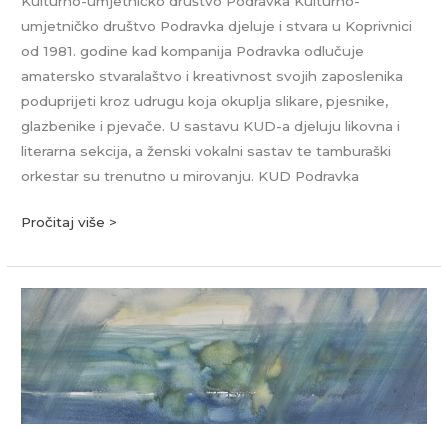
Kulturno-umjetničko društvo Podravka Kulturno-
umjetničko društvo Podravka djeluje i stvara u Koprivnici
od 1981. godine kad kompanija Podravka odlučuje
amatersko stvaralaštvo i kreativnost svojih zaposlenika
poduprijeti kroz udrugu koja okuplja slikare, pjesnike,
glazbenike i pjevače. U sastavu KUD-a djeluju likovna i
literarna sekcija, a ženski vokalni sastav te tamburaški
orkestar su trenutno u mirovanju. KUD Podravka
Pročitaj više >
Ivan
Andrašić