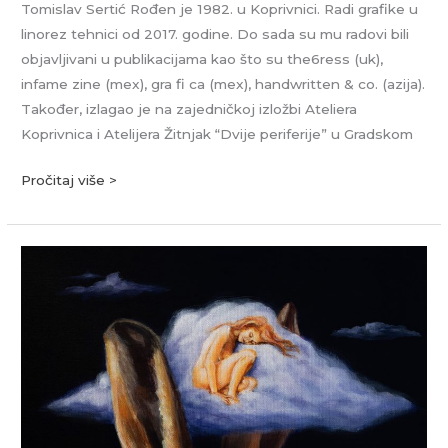
Tomislav Sertić Rođen je 1982. u Koprivnici. Radi grafike u
linorez tehnici od 2017. godine. Do sada su mu radovi bili
objavljivani u publikacijama kao što su the6ress (uk),
infame zine (mex), gra fi ca (mex), handwritten & co. (azija).
Također, izlagao je na zajedničkoj izložbi Ateliera
Koprivnica i Atelijera Žitnjak “Dvije periferije” u Gradskom
Pročitaj više >
Teodora
Lukavski