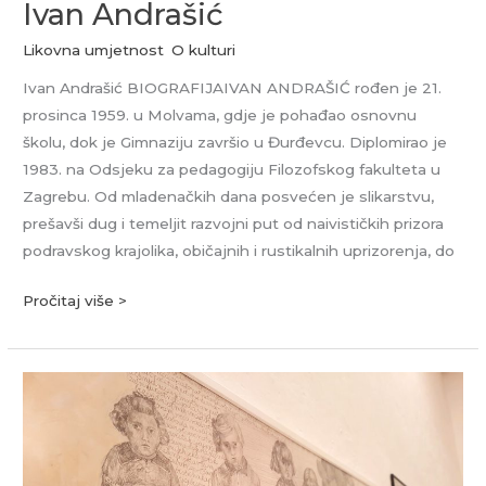
Ivan Andrašić
Likovna umjetnost
,
O kulturi
Ivan Andrašić BIOGRAFIJAIVAN ANDRAŠIĆ rođen je 21.
prosinca 1959. u Molvama, gdje je pohađao osnovnu
školu, dok je Gimnaziju završio u Đurđevcu. Diplomirao je
1983. na Odsjeku za pedagogiju Filozofskog fakulteta u
Zagrebu. Od mladenačkih dana posvećen je slikarstvu,
prešavši dug i temeljit razvojni put od naivističkih prizora
podravskog krajolika, običajnih i rustikalnih uprizorenja, do
Pročitaj više >
Gordana
Špoljar
Andrašić