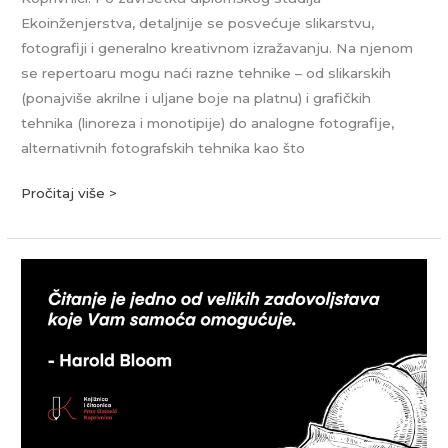
Ekoinženjerstva, detaljnije se posvećuje slikarstvu,
fotografiji i generalno kreativnom izražavanju. Na njenom
se repertoaru mogu naći razne tehnike – od slikarskih
(ponajviše akrilne i uljane boje na platnu) i grafičkih
tehnika (linoreza i monotipije) do analogne fotografije,
alternativnih fotografskih tehnika kao što
Pročitaj više >
Ivan
Ivanović