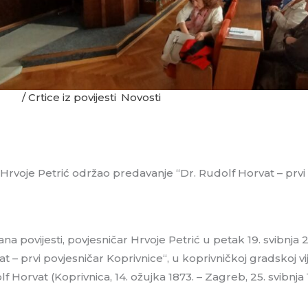
2023.
/
Crtice iz povijesti
,
Novosti
Hrvoje Petrić održao predavanje “Dr. Rudolf Horvat – prvi
 povijesti, povjesničar Hrvoje Petrić u petak 19. svibnja 
t – prvi povjesničar Koprivnice“, u koprivničkoj gradskoj vij
lf Horvat (Koprivnica, 14. ožujka 1873. – Zagreb, 25. svibnja