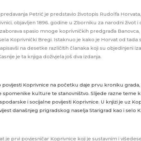
redavanja Petrić je predstavio životopis Rudolfa Horvata,
ivnici, objavljen 1896. godine u Zborniku za narodni život 
 zaborava spasio mnoge koprivničkih predgrađa Banovca, B
sela Koprivnički Bregi. Istaknuo je kako je Horvat od tada s
pisavši na desetke različitih članaka koji su objedinjeni iza
asnije je ta knjiga doživjela još dva izdanja.
o povijesti Koprivnice na početku daje prvu kroniku grada,
e spomenike kulture te stanovništvo. Slijede razne teme k
ospodarske i socijalne povijesti Koprivnice. U knjizi je uz K
ovijest današnjeg prigradskog naselja Starigrad kao i selo K
t je prvi povjesničar Koprivnice koji je sustavnim i višede