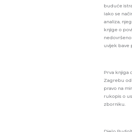
buduće istra
Iako se nači
analiza, njeg
knjige o povi
nedovršenom 
uvijek bave 
Prva knjiga 
Zagrebu od 8
pravo na mir
rukopis o us
zborniku.
Djelo Rudolf