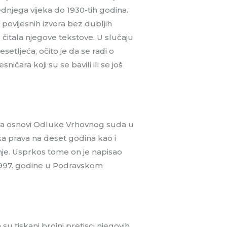
dnjega vijeka do 1930-tih godina.
povijesnih izvora bez dubljih
ado čitala njegove tekstove. U slučaju
setljeća, očito je da se radi o
čara koji su se bavili ili se još
 a na osnovi Odluke Vrhovnog suda u
a prava na deset godina kao i
nje. Usprkos tome on je napisao
k 1997. godine u Podravskom
 tiskani brojni pretisci njegovih