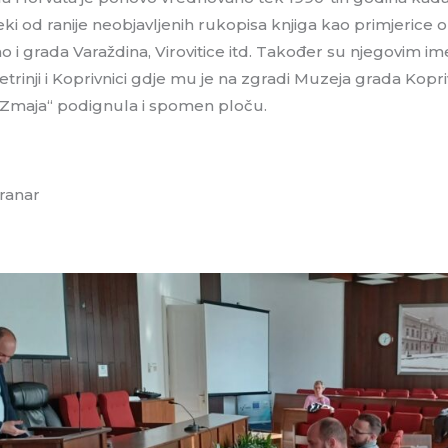
 neki od ranije neobjavljenih rukopisa knjiga kao primjerice o
kao i grada Varaždina, Virovitice itd. Također su njegovim
etrinji i Koprivnici gdje mu je na zgradi Muzeja grada Kopr
Zmaja“ podignula i spomen ploču.
Vranar