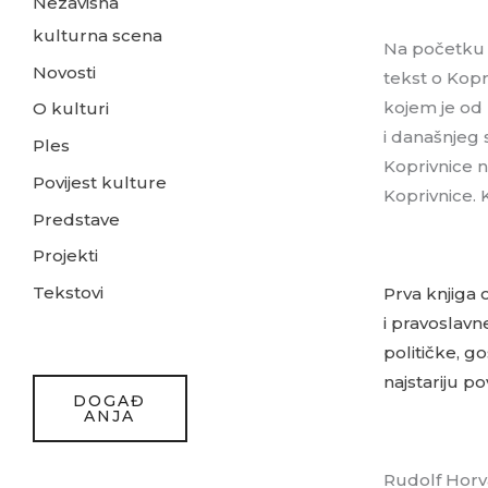
Nezavisna
kulturna scena
Na početku p
Novosti
tekst o Kopr
kojem je od
O kulturi
i današnjeg 
Ples
Koprivnice na
Povijest kulture
Koprivnice. K
Predstave
Projekti
Tekstovi
Prva knjiga 
i pravoslavn
političke, g
najstariju p
DOGAĐ
ANJA
Rudolf Horva