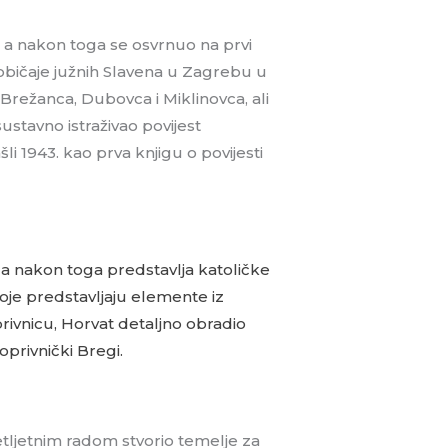
 a nakon toga se osvrnuo na prvi
i običaje južnih Slavena u Zagrebu u
režanca, Dubovca i Miklinovca, ali
ustavno istraživao povijest
šli 1943. kao prva knjigu o povijesti
 a nakon toga predstavlja katoličke
oje predstavljaju elemente iz
oprivnicu, Horvat detaljno obradio
oprivnički Bregi.
setljetnim radom stvorio temelje za