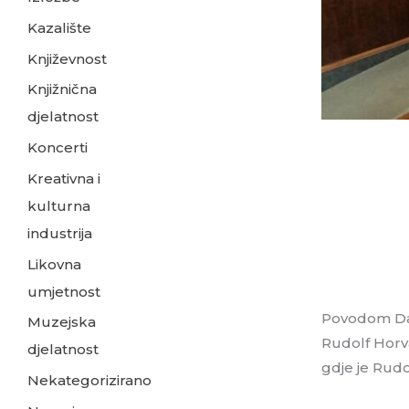
Kazalište
Književnost
Knjižnična
djelatnost
23. svibnja 
Koncerti
Kreativna i
kulturna
industrija
Likovna
umjetnost
Povodom Dana
Muzejska
Rudolf Horva
djelatnost
gdje je Rudo
Nekategorizirano