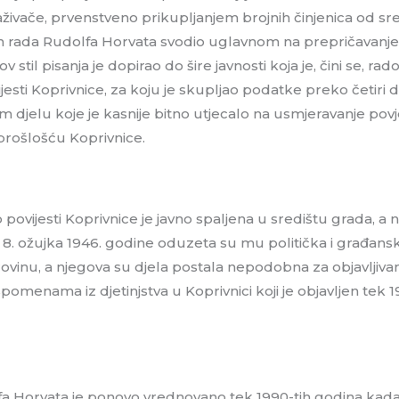
živače, prvenstveno prikupljanjem brojnih činjenica od sre
n rada Rudolfa Horvata svodio uglavnom na prepričavanje 
ov stil pisanja je dopirao do šire javnosti koja je, čini se, r
jesti Koprivnice, za koju je skupljao podatke preko četiri de
djelu koje je kasnije bitno utjecalo na usmjeravanje povjesni
prošlošću Koprivnice.
o povijesti Koprivnice je javno spaljena u središtu grada,
. ožujka 1946. godine oduzeta su mu politička i građansk
ovinu, a njegova su djela postala nepodobna za objavljiva
pomenama iz djetinjstva u Koprivnici koji je objavljen te
a Horvata je ponovo vrednovano tek 1990-tih godina kada su