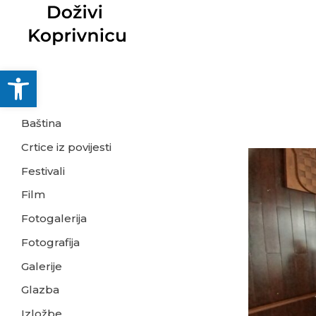
Skip
to
content
Open toolbar
Baština
Crtice iz povijesti
Festivali
Film
Fotogalerija
Fotografija
Galerije
Glazba
Izložbe