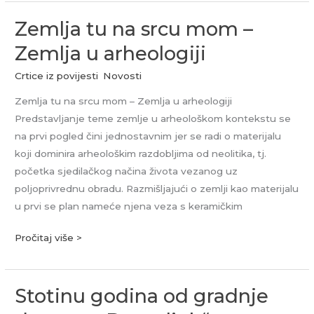
Zemlja tu na srcu mom –
Zemlja
tu
Zemlja u arheologiji
na
Crtice iz povijesti
,
Novosti
srcu
mom
Zemlja tu na srcu mom – Zemlja u arheologiji
–
Predstavljanje teme zemlje u arheološkom kontekstu se
Zemlja
na prvi pogled čini jednostavnim jer se radi o materijalu
u
koji dominira arheološkim razdobljima od neolitika, tj.
arheologiji
početka sjedilačkog načina života vezanog uz
poljoprivrednu obradu. Razmišljajući o zemlji kao materijalu
u prvi se plan nameće njena veza s keramičkim
Pročitaj više >
Stotinu godina od gradnje
Stotinu
godina