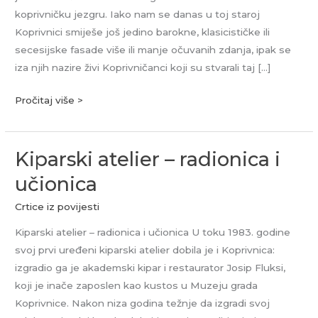
I.
koprivničku jezgru. Iako nam se danas u toj staroj
dio
Koprivnici smiješe još jedino barokne, klasicističke ili
secesijske fasade više ili manje očuvanih zdanja, ipak se
iza njih nazire živi Koprivničanci koji su stvarali taj […]
Pročitaj više >
Kiparski atelier – radionica i
Kiparski
atelier
učionica
–
Crtice iz povijesti
radionica
i
Kiparski atelier – radionica i učionica U toku 1983. godine
učionica
svoj prvi uređeni kiparski atelier dobila je i Koprivnica:
izgradio ga je akademski kipar i restaurator Josip Fluksi,
koji je inače zaposlen kao kustos u Muzeju grada
Koprivnice. Nakon niza godina težnje da izgradi svoj