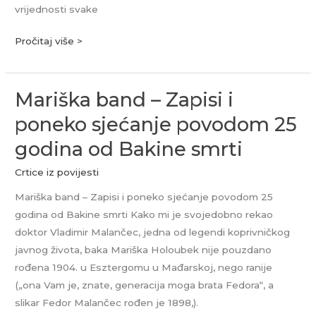
vrijednosti svake
Pročitaj više >
Mariška band – Zapisi i
Mariška
band
poneko sjećanje povodom 25
–
godina od Bakine smrti
Zapisi
i
Crtice iz povijesti
poneko
Mariška band – Zapisi i poneko sjećanje povodom 25
sjećanje
godina od Bakine smrti Kako mi je svojedobno rekao
povodom
doktor Vladimir Malančec, jedna od legendi koprivničkog
25
javnog života, baka Mariška Holoubek nije pouzdano
godina
rođena 1904. u Esztergomu u Mađarskoj, nego ranije
od
(„ona Vam je, znate, generacija moga brata Fedora“, a
Bakine
slikar Fedor Malančec rođen je 1898,).
smrti