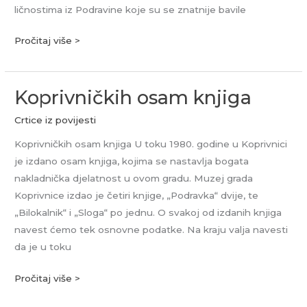
ličnostima iz Podravine koje su se znatnije bavile
Pročitaj više >
Koprivničkih osam knjiga
Koprivničkih
osam
Crtice iz povijesti
knjiga
Koprivničkih osam knjiga U toku 1980. godine u Koprivnici
je izdano osam knjiga, kojima se nastavlja bogata
nakladnička djelatnost u ovom gradu. Muzej grada
Koprivnice izdao je četiri knjige, „Podravka“ dvije, te
„Bilokalnik“ i „Sloga“ po jednu. O svakoj od izdanih knjiga
navest ćemo tek osnovne podatke. Na kraju valja navesti
da je u toku
Pročitaj više >