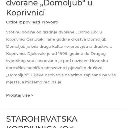
dvorane „Domoljub“ u
od
Koprivnici
gradnje
dvorane
Crtice iz povijesti
,
Novosti
„Domoljub“
Stotinu godina od gradnje dvorane „Domoljub“ u
u
Koprivnici Osnutak i rane godine društva Domoljub
Koprivnici
Domoljub je bilo drugo kulturno-prosvjetno društvo u
Koprivnici. Djelovalo je od 1909. godine do Drugog
svjetskog rata i osnovano je pod nazivom Hrvatsko
obrtničko-radničko obrazovno i pjevačko društvo
„Domoljub“. Ciljeve osnivanja nalazimo zapisane na više
mjesta, a možemo reći da je
Pročitaj više >
STAROHRVATSKA
STAROHRVATSKA
KOPRIVNICA