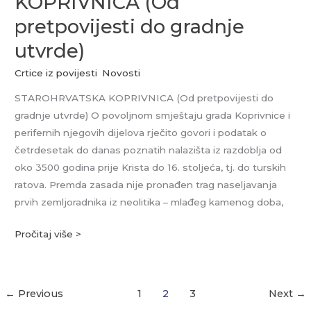
KOPRIVNICA (Od
(Od
pretpovijesti do gradnje
pretpovijesti
do
utvrde)
gradnje
Crtice iz povijesti
,
Novosti
utvrde)
STAROHRVATSKA KOPRIVNICA (Od pretpovijesti do
gradnje utvrde) O povoljnom smještaju grada Koprivnice i
perifernih njegovih dijelova rječito govori i podatak o
četrdesetak do danas poznatih nalazišta iz razdoblja od
oko 3500 godina prije Krista do 16. stoljeća, tj. do turskih
ratova. Premda zasada nije pronađen trag naseljavanja
prvih zemljoradnika iz neolitika – mlađeg kamenog doba,
Pročitaj više >
←
Previous
1
2
3
Next
→