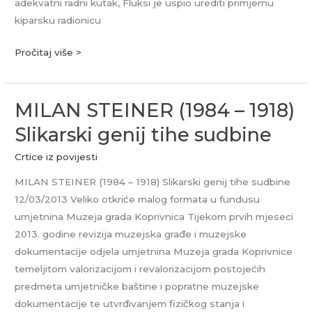
adekvatni radni kutak, Fluksi je uspio urediti primjernu
kiparsku radionicu
Pročitaj više >
MILAN STEINER (1984 – 1918)
MILAN
STEINER
Slikarski genij tihe sudbine
(1984
Crtice iz povijesti
–
1918)
MILAN STEINER (1984 – 1918) Slikarski genij tihe sudbine
Slikarski
12/03/2013 Veliko otkriće malog formata u fundusu
genij
umjetnina Muzeja grada Koprivnica Tijekom prvih mjeseci
tihe
2013. godine revizija muzejska građe i muzejske
sudbine
dokumentacije odjela umjetnina Muzeja grada Koprivnice
temeljitom valorizacijom i revalorizacijom postojećih
predmeta umjetničke baštine i popratne muzejske
dokumentacije te utvrđivanjem fizičkog stanja i