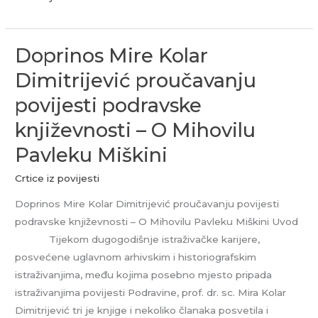
Doprinos Mire Kolar
Doprinos
Mire
Dimitrijević proučavanju
Kolar
povijesti podravske
Dimitrijević
proučavanju
književnosti – O Mihovilu
povijesti
Pavleku Miškini
podravske
književnosti
Crtice iz povijesti
–
Doprinos Mire Kolar Dimitrijević proučavanju povijesti
O
podravske književnosti – O Mihovilu Pavleku Miškini Uvod
Mihovilu
Tijekom dugogodišnje istraživačke karijere,
Pavleku
posvećene uglavnom arhivskim i historiografskim
Miškini
istraživanjima, među kojima posebno mjesto pripada
istraživanjima povijesti Podravine, prof. dr. sc. Mira Kolar
Dimitrijević tri je knjige i nekoliko članaka posvetila i