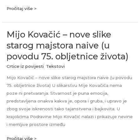
Pročitaj više >
Mijo Kovačić – nove slike
Mijo
Kovačić
starog majstora naive (u
–
povodu 75. obljetnice života)
nove
slike
Crtice iz povijesti
,
Tekstovi
starog
Mijo Kovačić – nove slike starog majstora naive (u povodu
majstora
75. obljetnice života) U slikarstvu Mije Kovačića nema
naive
poze ni pretvaranja. Stvarnost je puna emocija,
(u
predstavljena onakva kakva je, opora i gruba, i upravo je
povodu
zbog svoje iskrenosti tako tajanstvena i bajkovita. U
75.
krajolicima Podravine Mijo Kovačić nalazi i prikazuje nevine
obljetnice
i memljive prostore između
života)
Pročitaj više >