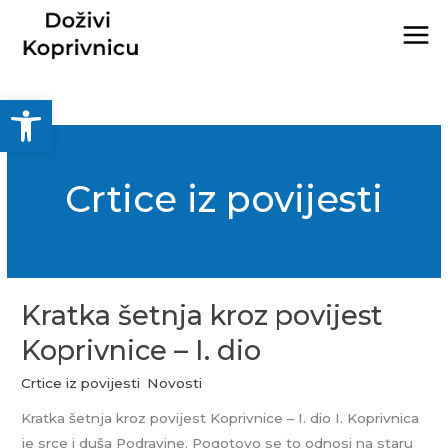
Skip
MA
to
ME
content
Open toolbar
Crtice iz povijesti
Kratka šetnja kroz povijest
Kratka
šetnja
Koprivnice – I. dio
kroz
Crtice iz povijesti
,
Novosti
povijest
Koprivnice
Kratka šetnja kroz povijest Koprivnice – I. dio I. Koprivnica
–
je srce i duša Podravine. Pogotovo se to odnosi na staru