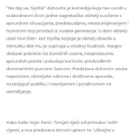
“Ne daj se, Njofra!” duhovita je komedija koja nas uvodi u
svakodnevni život jedne zagrebačke obitelji suočene s
apsurdnim situacijama, predrasudama, nerazumijevanjem i
humorom koji proizlazi iz sudara generacija. U dom obitelji
ulazi novi član- zet Njofra, kojega je obitelj izbacila u
trenutku dok mu je supruga u visokoj trudnoći. Njegov
dolazak pokreće niz komičnih scena, nesporazuma,
apsurdnih pravila i pokušaja kontrole, predvođenih
dominantnim puncem Juricom. Predstava duhovito secira
nepotizam, obiteljske odnose i društvene apsurde,
ostavljajući publiku i nasmijanom i potaknutom na
razmišljanje.
Kako kaže Vojin Perić: “Smijeh liječi od pritisaka i loših
vijesti, a ova predstava donosi upravo to. Uživajte u