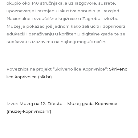
okupio oko 140 stručnjaka, a uz razgovore, susrete,
upoznavanje i razmjenu iskustva ponudio je i razgled
Nacionalne i sveučilišne knjižnice u Zagrebu i izložbu.
Muzej je pokazao još jednom kako želi učiti i doprinositi
edukaciji i osnaživanju u korištenju digitalne građe te se
suočavati s izazovima na najbolji mogući način.
Poveznica na projekt “Skriveno lice Koprivnice”:
Skriveno
lice koprivnice (slk.hr)
Izvor:
Muzej na 12. Dfestu – Muzej grada Koprivnice
(muzej-koprivnica.hr)