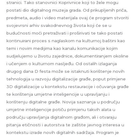
stranici. Tako stanovnici Koprivnice koji to žele mogu
postati dio digitalnog muzeja grada. Od prikupljenih priča,
predmeta, audio i video materijala ovaj će program stvoriti
svojevrsni arhiv svakodnevnog života koji će se u
budućnosti moći pretraživati i proširivati te tako postati
kontinuirani proces s naglaskom na kulturnoj baštini kao
temi i novim medijima kao kanalu komunikacije kojim
sudjelujemo u životu zajednice, dokumentiranjem okoline
i učenjem o kulturnom nasljeđu. Od ostalih izlaganja
drugog dana D festa može se istaknuti korištenje novih
tehnologija u razvoju digitalizacije građe, poput primjene
3D digitalizacije u kontekstu restauracije i očuvanja građe
te korištenja umjetne inteligencije u upravljanju i
korištenju digitalne građe. Novija saznanja u području
umjetne inteligencije potiču primjenu takvih alata u
području upravljanja digitalnom građom, ali i otvaraju
pitanja etičnosti i autorstva te zaštite javnog interesa u
kontekstu izrade novih digitalnih sadržaja. Program je